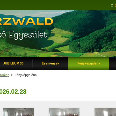
JUBILEUM 30
Események
Fényképgaléria
zdőlap
>
Fényképgaléria
026.02.28