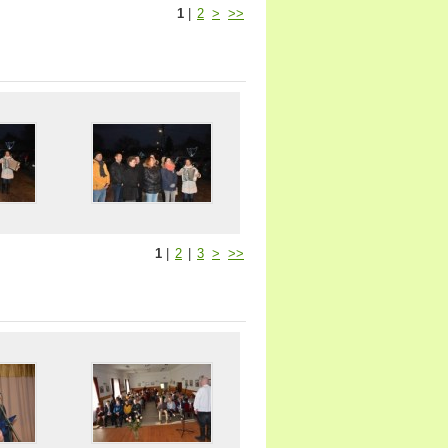
1
|
2
>
>>
1
|
2
|
3
>
>>