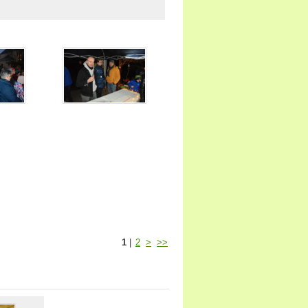
1
|
2
>
>>