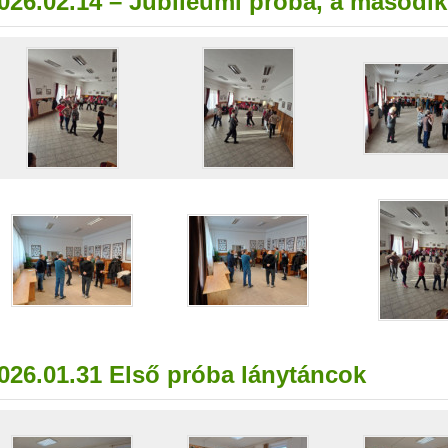
026.02.14 – Jubileumi próba, a második
026.01.31 Első próba lánytáncok