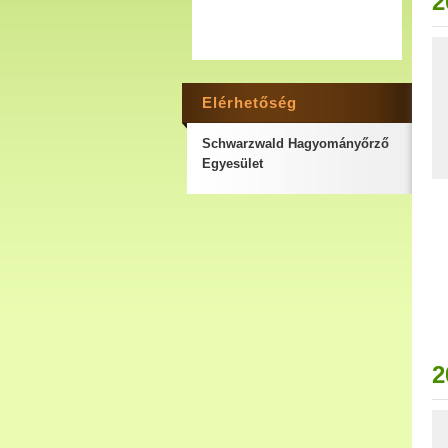
2
Elérhetőség
Schwarzwald Hagyományőrző
Egyesület
2