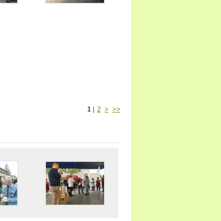
1
|
2
>
>>