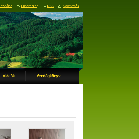
Kezdőlap
Oldaltérkép
RSS
Nyomtatás
Videók
Vendégkönyv