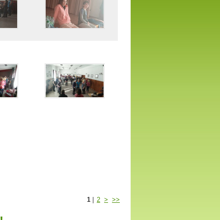
1
|
2
>
>>