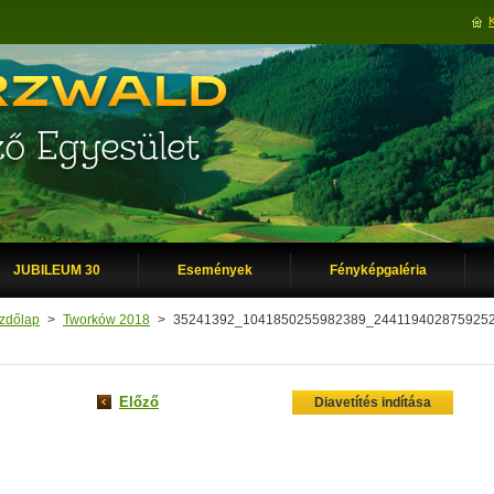
JUBILEUM 30
Események
Fényképgaléria
zdőlap
>
Tworków 2018
>
35241392_1041850255982389_2441194028759252
Előző
Diavetítés indítása