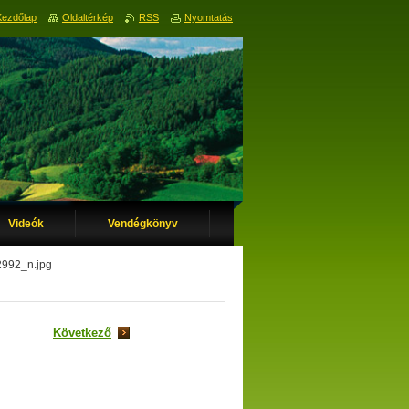
Kezdőlap
Oldaltérkép
RSS
Nyomtatás
Videók
Vendégkönyv
992_n.jpg
Következő