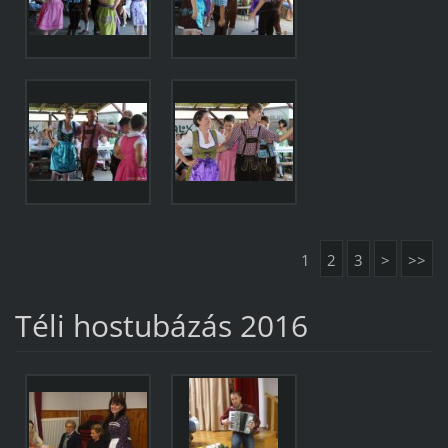
1
2
3
>
>>
Téli hostubázás 2016