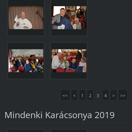
<<
<
1
2
3
4
>
>>
Mindenki Karácsonya 2019