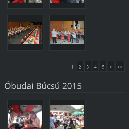
1
2
3
4
5
>
>>
Óbudai Búcsú 2015