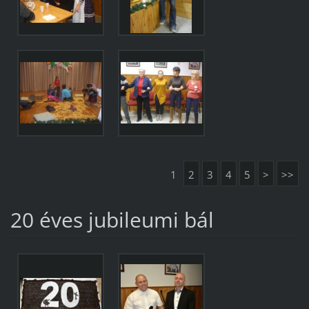
1
2
3
4
5
>
>>
20 éves jubileumi bál