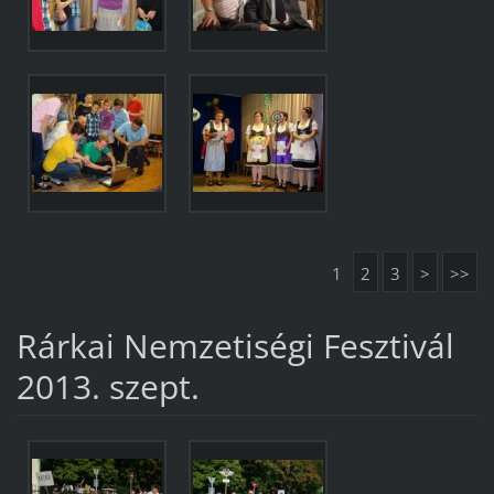
1
2
3
>
>>
Rárkai Nemzetiségi Fesztivál
2013. szept.