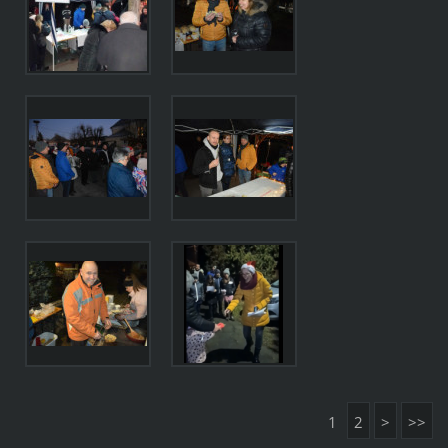
1
2
>
>>