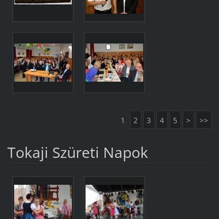
1
2
3
4
5
>
>>
Tokaji Szüreti Napok