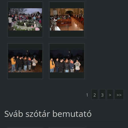
1
2
3
>
>>
Sváb szótár bemutató