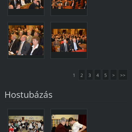
1
2
3
4
5
>
>>
Hostubázás