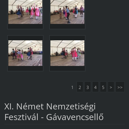
1
2
3
4
5
>
>>
XI. Német Nemzetiségi
Fesztivál - Gávavencsellő