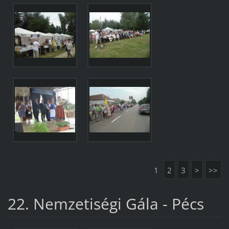
1
2
3
>
>>
22. Nemzetiségi Gála - Pécs