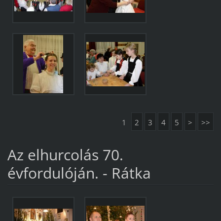
1
2
3
4
5
>
>>
Az elhurcolás 70.
évfordulóján. - Rátka