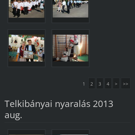
1
2
3
4
>
>>
Telkibányai nyaralás 2013
aug.