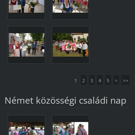
1
2
3
4
5
>
>>
Német közösségi családi nap