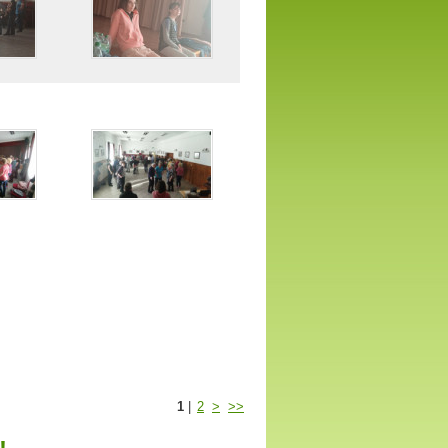
1
|
2
>
>>