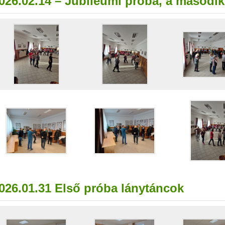
026.02.14 – Jubileumi próba, a második
026.01.31 Első próba lánytáncok