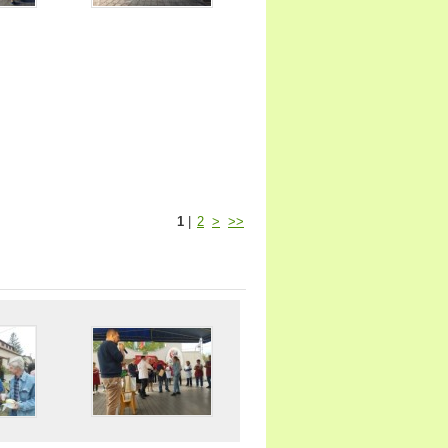
1
|
2
>
>>