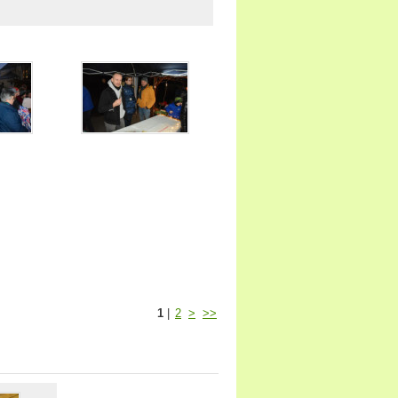
1
|
2
>
>>