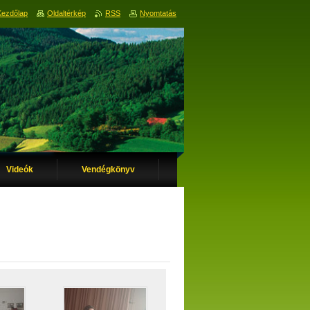
Kezdőlap
Oldaltérkép
RSS
Nyomtatás
Videók
Vendégkönyv