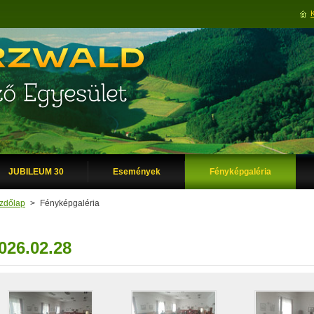
JUBILEUM 30
Események
Fényképgaléria
zdőlap
>
Fényképgaléria
026.02.28