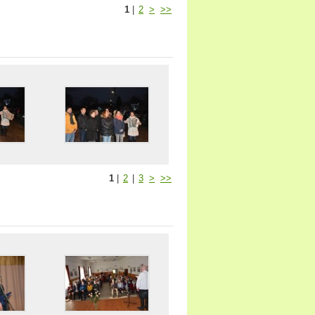
1
|
2
>
>>
1
|
2
|
3
>
>>