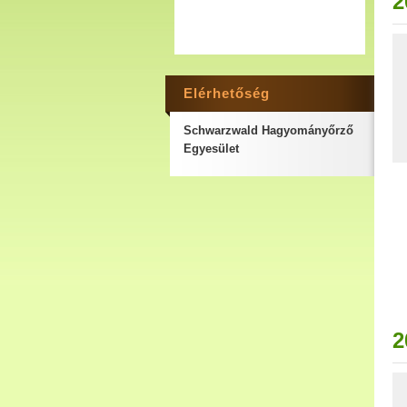
2
Elérhetőség
Schwarzwald Hagyományőrző
Egyesület
2