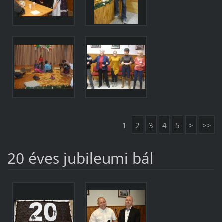
1
2
3
4
5
>
>>
20 éves jubileumi bál