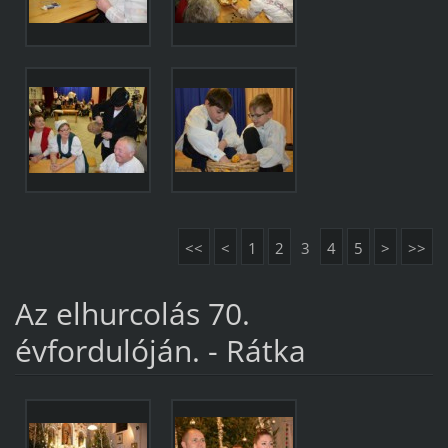
<<
<
1
2
3
4
5
>
>>
Az elhurcolás 70.
évfordulóján. - Rátka