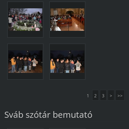
1
2
3
>
>>
Sváb szótár bemutató