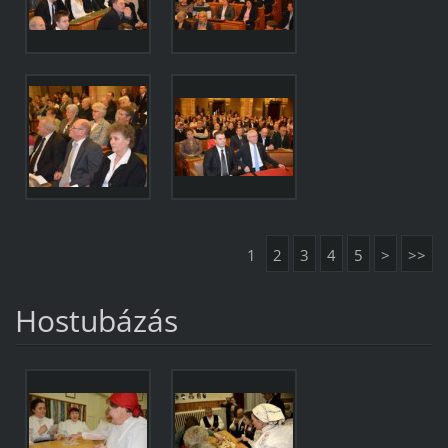
1
2
3
4
5
>
>>
Hostubázás