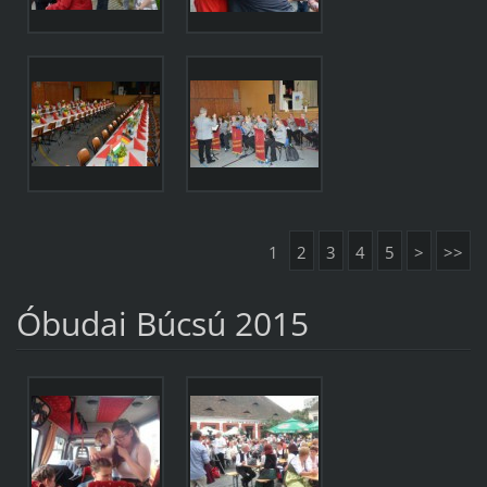
1
2
3
4
5
>
>>
Óbudai Búcsú 2015