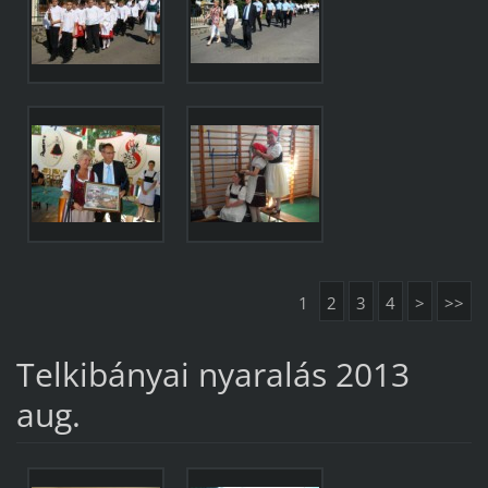
1
2
3
4
>
>>
Telkibányai nyaralás 2013
aug.