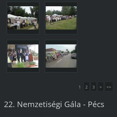
1
2
3
>
>>
22. Nemzetiségi Gála - Pécs