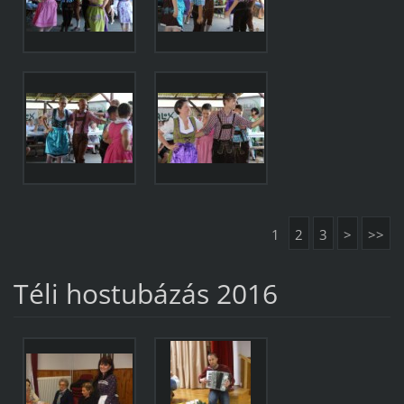
1
2
3
>
>>
Téli hostubázás 2016