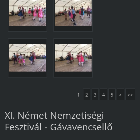
1
2
3
4
5
>
>>
XI. Német Nemzetiségi
Fesztivál - Gávavencsellő