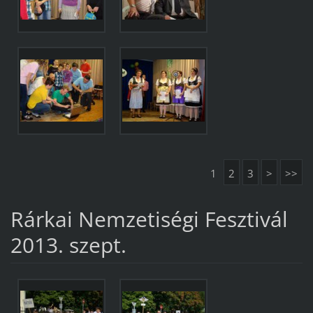
1
2
3
>
>>
Rárkai Nemzetiségi Fesztivál
2013. szept.