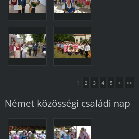
1
2
3
4
5
>
>>
Német közösségi családi nap