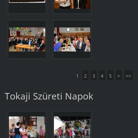
1
2
3
4
5
>
>>
Tokaji Szüreti Napok