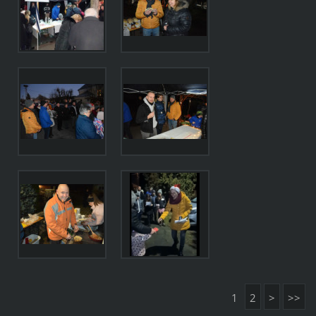
1
2
>
>>