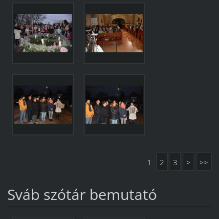
1
2
3
>
>>
Sváb szótár bemutató