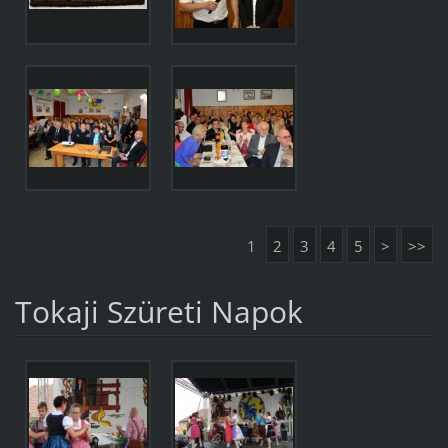
1
2
3
4
5
>
>>
Tokaji Szüreti Napok