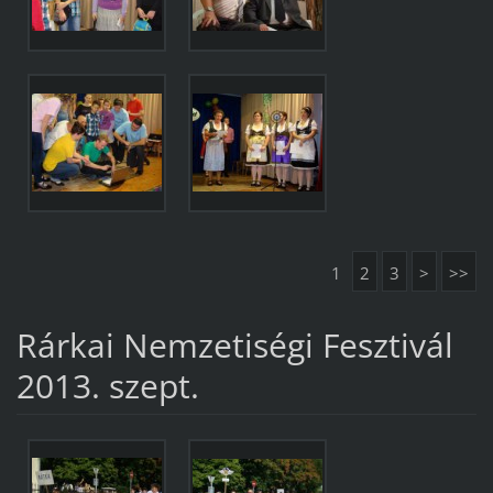
1
2
3
>
>>
Rárkai Nemzetiségi Fesztivál
2013. szept.