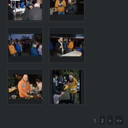
1
2
>
>>