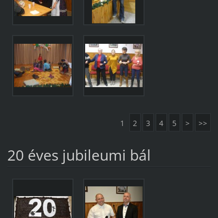
1
2
3
4
5
>
>>
20 éves jubileumi bál