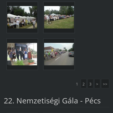
1
2
3
>
>>
22. Nemzetiségi Gála - Pécs