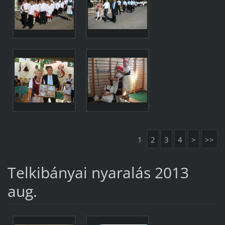
1
2
3
4
>
>>
Telkibányai nyaralás 2013
aug.