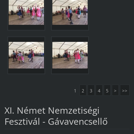
1
2
3
4
5
>
>>
XI. Német Nemzetiségi
Fesztivál - Gávavencsellő