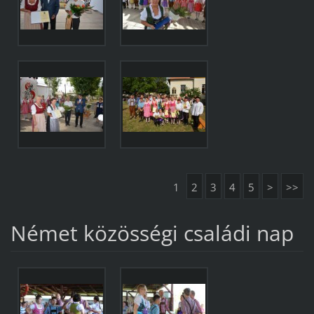
1
2
3
4
5
>
>>
Német közösségi családi nap