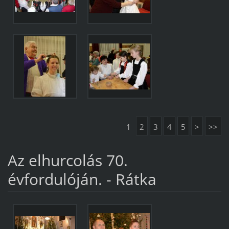
1
2
3
4
5
>
>>
Az elhurcolás 70.
évfordulóján. - Rátka