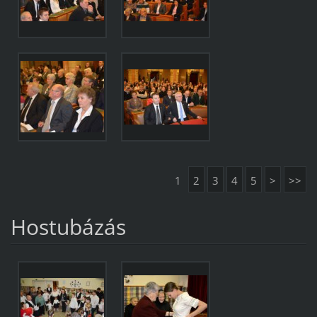
1
2
3
4
5
>
>>
Hostubázás