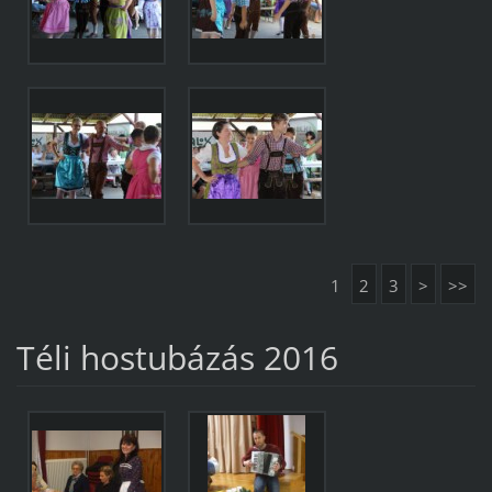
1
2
3
>
>>
Téli hostubázás 2016