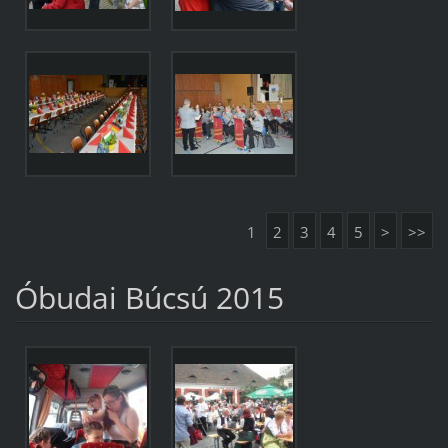
1
2
3
4
5
>
>>
Óbudai Búcsú 2015