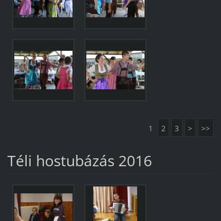
1
2
3
>
>>
Téli hostubázás 2016