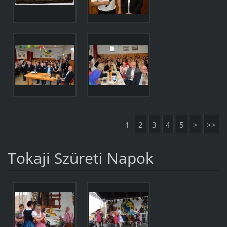
1
2
3
4
5
>
>>
Tokaji Szüreti Napok