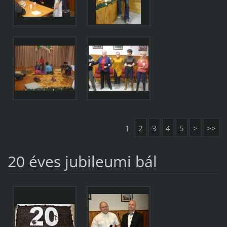
1
2
3
4
5
>
>>
20 éves jubileumi bál