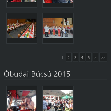
1
2
3
4
5
>
>>
Óbudai Búcsú 2015