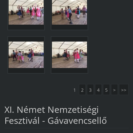
1
2
3
4
5
>
>>
XI. Német Nemzetiségi
Fesztivál - Gávavencsellő