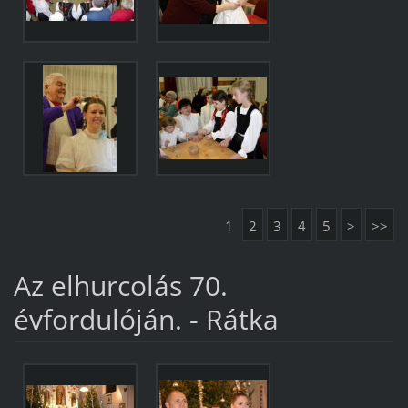
1
2
3
4
5
>
>>
Az elhurcolás 70.
évfordulóján. - Rátka