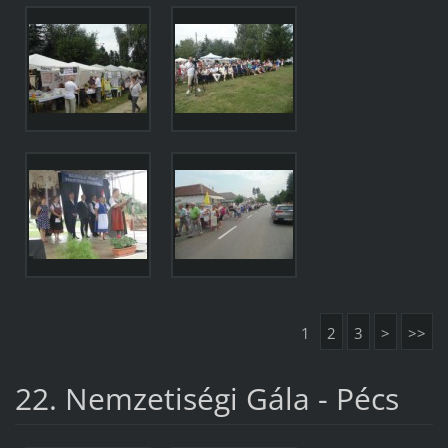
1
2
3
>
>>
22. Nemzetiségi Gála - Pécs