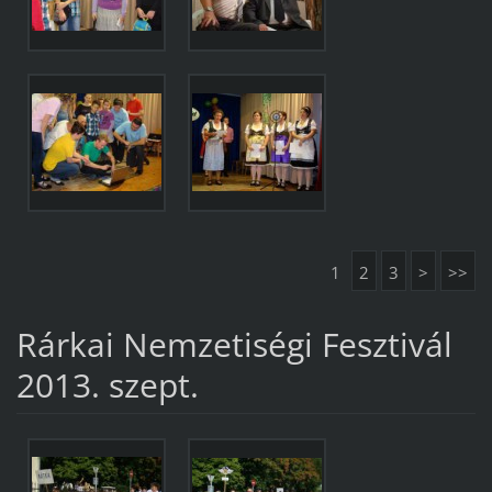
1
2
3
>
>>
Rárkai Nemzetiségi Fesztivál
2013. szept.