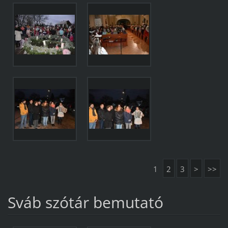
1
2
3
>
>>
Sváb szótár bemutató