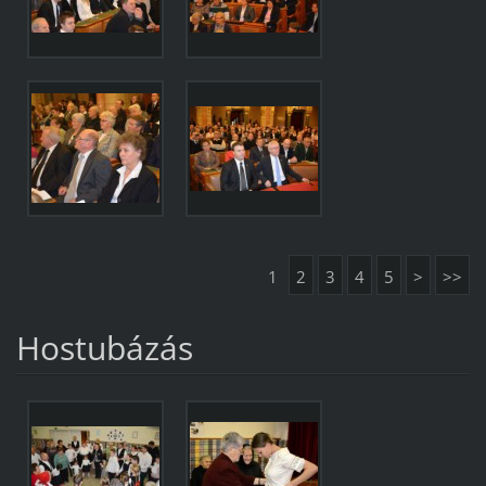
1
2
3
4
5
>
>>
Hostubázás