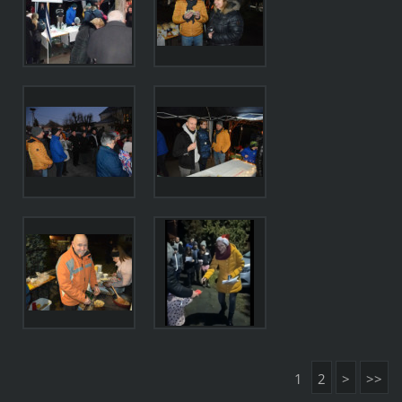
1
2
>
>>