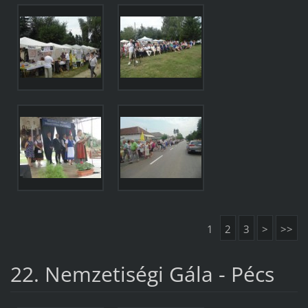
1
2
3
>
>>
22. Nemzetiségi Gála - Pécs