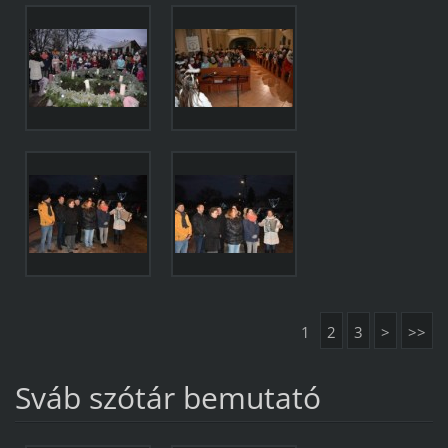
1
2
3
>
>>
Sváb szótár bemutató