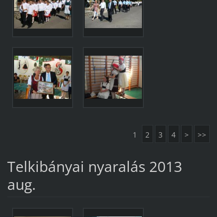
1
2
3
4
>
>>
Telkibányai nyaralás 2013
aug.