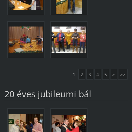
1
2
3
4
5
>
>>
20 éves jubileumi bál