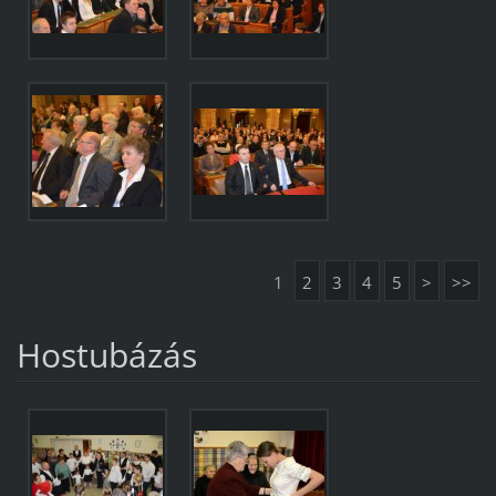
1
2
3
4
5
>
>>
Hostubázás