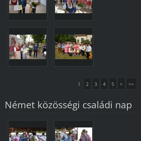
1
2
3
4
5
>
>>
Német közösségi családi nap