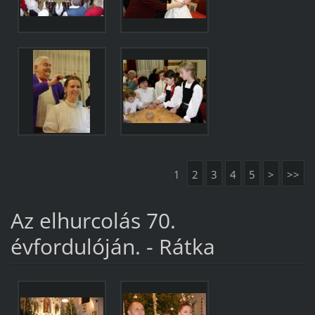
1
2
3
4
5
>
>>
Az elhurcolás 70.
évfordulóján. - Rátka