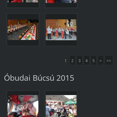
1
2
3
4
5
>
>>
Óbudai Búcsú 2015