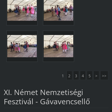
1
2
3
4
5
>
>>
XI. Német Nemzetiségi
Fesztivál - Gávavencsellő