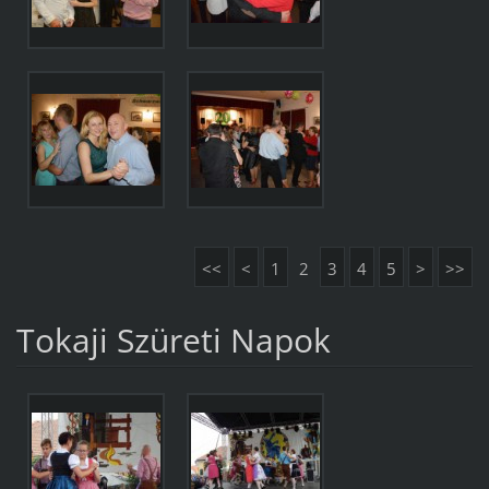
<<
<
1
2
3
4
5
>
>>
Tokaji Szüreti Napok