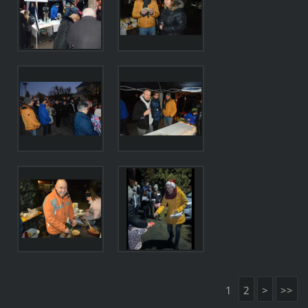
1
2
>
>>