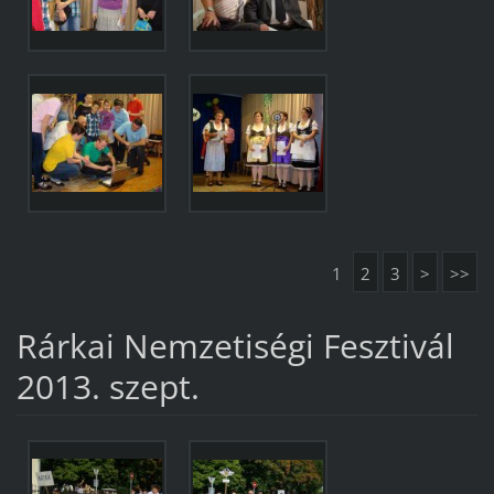
1
2
3
>
>>
Rárkai Nemzetiségi Fesztivál
2013. szept.