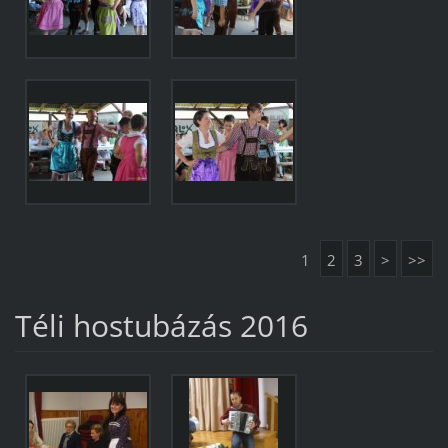
1
2
3
>
>>
Téli hostubázás 2016