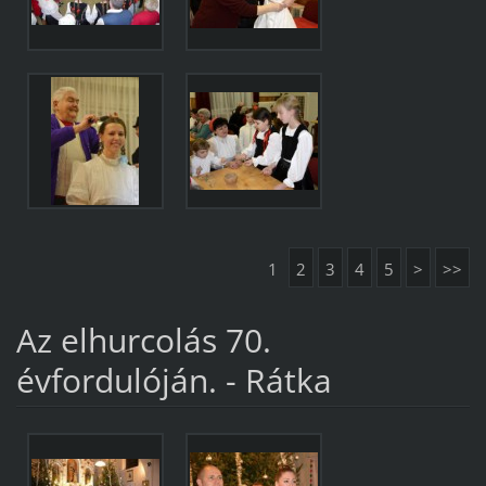
1
2
3
4
5
>
>>
Az elhurcolás 70.
évfordulóján. - Rátka