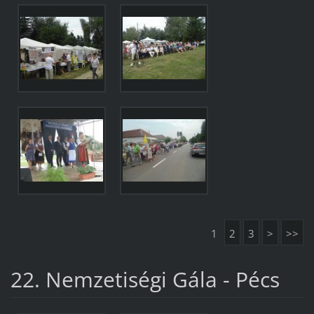
1
2
3
>
>>
22. Nemzetiségi Gála - Pécs