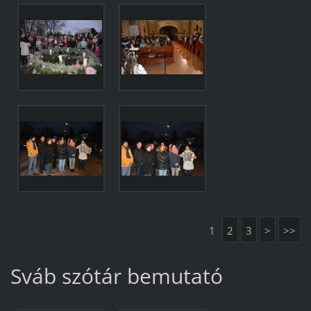
1
2
3
>
>>
Sváb szótár bemutató