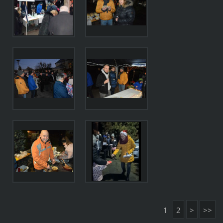
1
2
>
>>