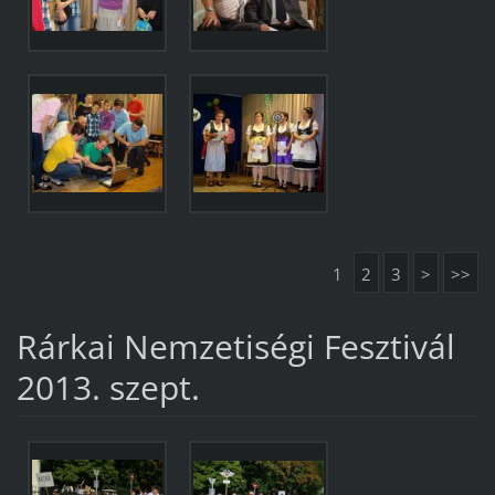
1
2
3
>
>>
Rárkai Nemzetiségi Fesztivál
2013. szept.