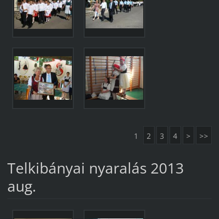
1
2
3
4
>
>>
Telkibányai nyaralás 2013
aug.