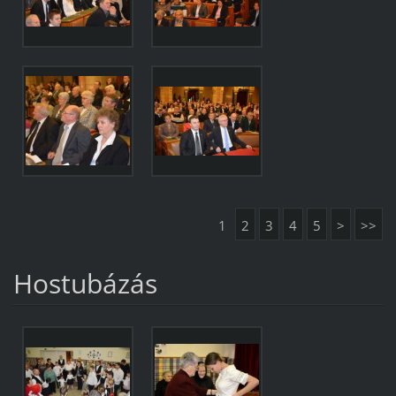
1
2
3
4
5
>
>>
Hostubázás