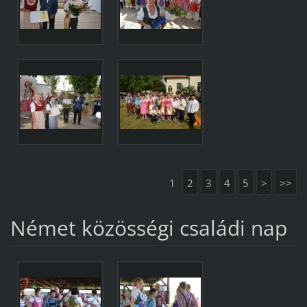
1
2
3
4
5
>
>>
Német közösségi családi nap