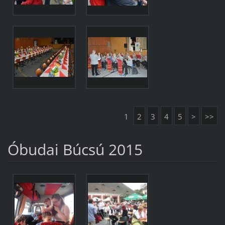
1
2
3
4
5
>
>>
Óbudai Búcsú 2015