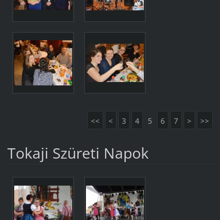
<<
<
3
4
5
6
7
>
>>
Tokaji Szüreti Napok