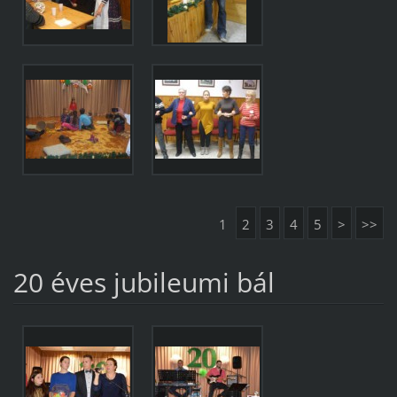
1
2
3
4
5
>
>>
20 éves jubileumi bál