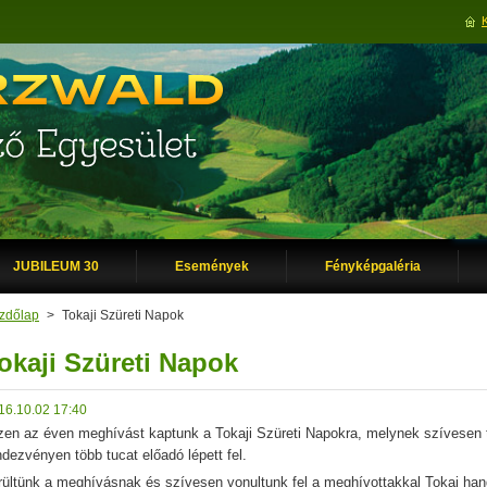
JUBILEUM 30
Események
Fényképgaléria
zdőlap
>
Tokaji Szüreti Napok
okaji Szüreti Napok
16.10.02 17:40
en az éven meghívást kaptunk a Tokaji Szüreti Napokra, melynek szívesen 
ndezvényen több tucat előadó lépett fel.
ültünk a meghívásnak és szívesen vonultunk fel a meghívottakkal Tokaj hang