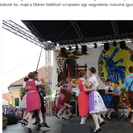
tattunk be, majd a főtéren felállított színpadon egy negyedórás műsorral ig