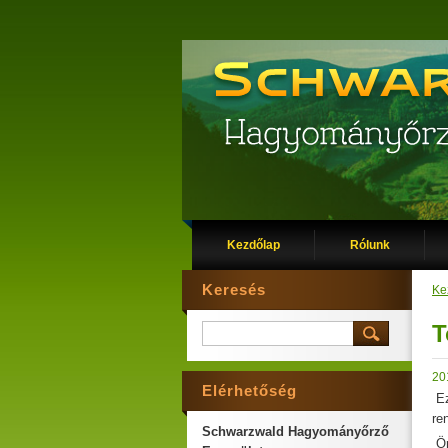
Kezdőlap
Rólunk
Keresés
Ke
T
20
Elérhetőség
Ez
re
Schwarzwald Hagyományőrző
Ör