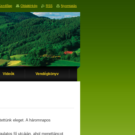
Kezdőlap
Oldaltérkép
RSS
Nyomtatás
Videók
Vendégkönyv
tettünk eleget. A háromnapos
ulatos fő utcáján, ahol menettáncot