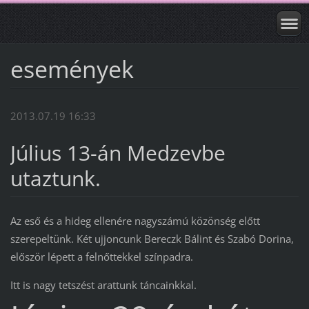
események
2013.07.19 16:33
Július 13-án Medzevbe
utaztunk.
Az eső és a hideg ellenére nagyszámú közönség előtt
szerepeltünk. Két ujjoncunk Bereczk Bálint és Szabó Dorina,
először lépett a felnőttekkel színpadra.
Itt is nagy tetszést arattunk táncainkkal.