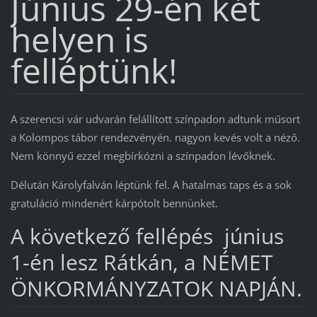
Június 29-én két
helyen is
felléptünk!
A szerencsi vár udvarán felállított színpadon adtunk műsort
a Kolompos tábor rendezvényén. nagyon kevés volt a néző.
Nem könnyű ezzel megbírkózni a színpadon lévőknek.
Délután Károlyfalván léptünk fel. A hatalmas taps és a sok
gratuláció mindenért kárpótolt bennünket.
A következő fellépés június
1-én lesz Rátkán, a NÉMET
ÖNKORMÁNYZATOK NAPJÁN.